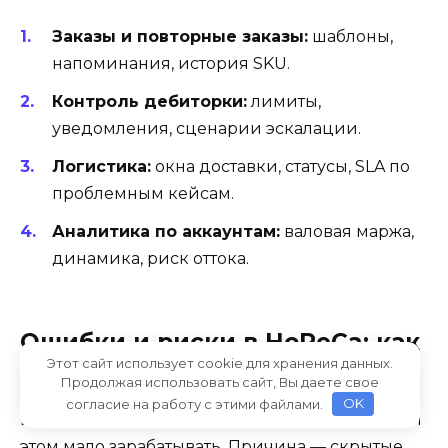
Заказы и повторные заказы:
шаблоны,
напоминания, история SKU.
Контроль дебиторки:
лимиты,
уведомления, сценарии эскалации.
Логистика:
окна доставки, статусы, SLA по
проблемным кейсам.
Аналитика по аккаунтам:
валовая маржа,
динамика, риск оттока.
Ошибки и риски в HoReCa: как
Этот сайт использует cookie для хранения данных.
не терять маржу
Продолжая использовать сайт, Вы даете свое
согласие на работу с этими файлами.
OK
В HoReCa можно делать хороший оборот и при
этом мало зарабатывать. Причина — скрытые