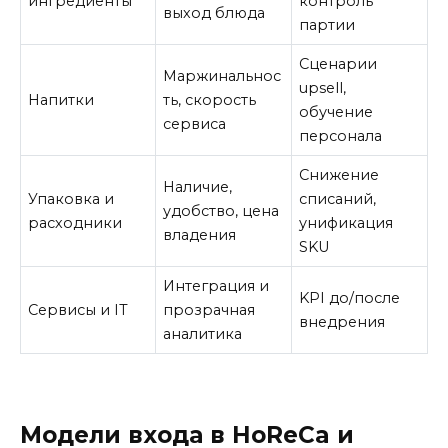
ингредиенты
контроль
выход блюда
партии
Сценарии
Маржинальнос
upsell,
Напитки
ть, скорость
обучение
сервиса
персонала
Снижение
Наличие,
Упаковка и
списаний,
удобство, цена
расходники
унификация
владения
SKU
Интеграция и
KPI до/после
Сервисы и IT
прозрачная
внедрения
аналитика
Модели входа в HoReCa и