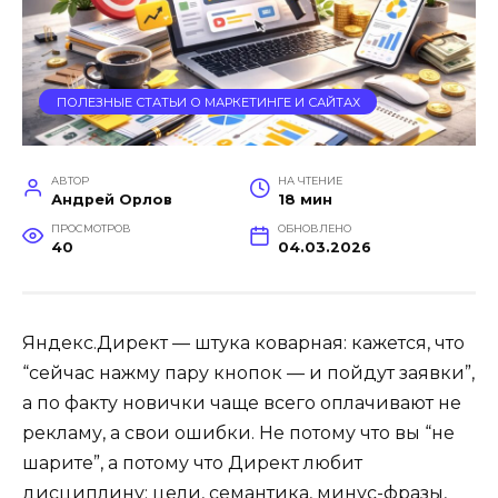
ПОЛЕЗНЫЕ СТАТЬИ О МАРКЕТИНГЕ И САЙТАХ
АВТОР
НА ЧТЕНИЕ
Андрей Орлов
18 мин
ПРОСМОТРОВ
ОБНОВЛЕНО
40
04.03.2026
Яндекс.Директ — штука коварная: кажется, что
“сейчас нажму пару кнопок — и пойдут заявки”,
а по факту новички чаще всего оплачивают не
рекламу, а свои ошибки. Не потому что вы “не
шарите”, а потому что Директ любит
дисциплину: цели, семантика, минус-фразы,