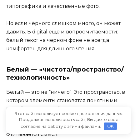
типографика и качественные фото.
Но если чёрного слишком много, он может
давить. В digital ещё и вопрос читаемости:
белый текст на чёрном фоне не всегда
комфортен для длинного чтения.
Белый — «чистота/пространство/
технологичность»
Белый — это не “ничего”. Это пространство, в
котором элементы становятся понятными.
Белый делает дизайн легче, чище и
Этот сайт использует cookie для хранения данных.
технологичнее. Он отлично помогает UI:
Продолжая использовать сайт, Вы даете свое
меньше визуального мусора, быстрее
согласие на работу с этими файлами.
OK
считывается смысл.